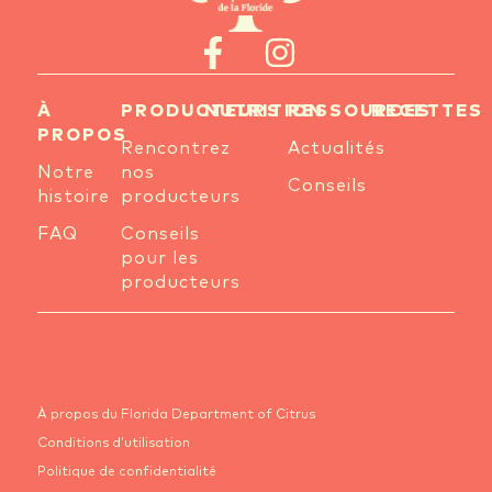
À
PRODUCTEURS
NUTRITION
RESSOURCES
RECETTES
PROPOS
Rencontrez
Actualités
Notre
nos
Conseils
histoire
producteurs
FAQ
Conseils
pour les
producteurs
À propos du Florida Department of Citrus
Conditions d’utilisation
Politique de confidentialité