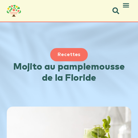
Icon Social Facebook.svg
Icon Social Instagram.svg
Recettes
Mojito au pamplemousse
de la Floride