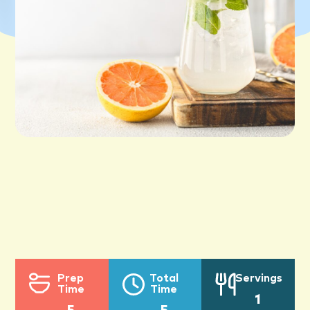
Prep
Total
Servings
Time
Time
1