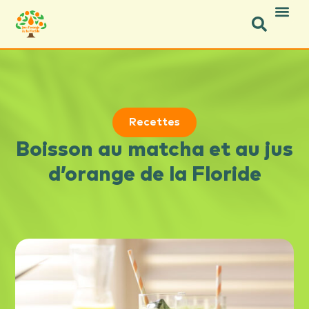
Icon Social Facebook.svg
Icon Social Instagram.svg
Recettes
Boisson au matcha et au jus
d’orange de la Floride