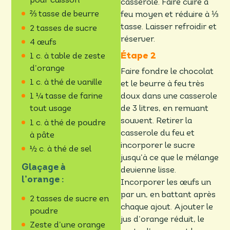
pour cuisson
casserole. Faire cuire à
⅔ tasse de beurre
feu moyen et réduire à ⅓
tasse. Laisser refroidir et
2 tasses de sucre
réserver.
4 œufs
1 c. à table de zeste
d’orange
Faire fondre le chocolat
1 c. à thé de vanille
et le beurre à feu très
doux dans une casserole
1 ¼ tasse de farine
de 3 litres, en remuant
tout usage
souvent. Retirer la
1 c. à thé de poudre
casserole du feu et
à pâte
incorporer le sucre
½ c. à thé de sel
jusqu’à ce que le mélange
Glaçage à
devienne lisse.
l’orange :
Incorporer les œufs un
par un, en battant après
2 tasses de sucre en
chaque ajout. Ajouter le
poudre
jus d’orange réduit, le
Zeste d’une orange