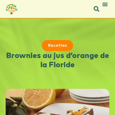
Icon Social Facebook.svg
Icon Social Instagram.svg
Recettes
Brownies au jus d’orange de
la Floride